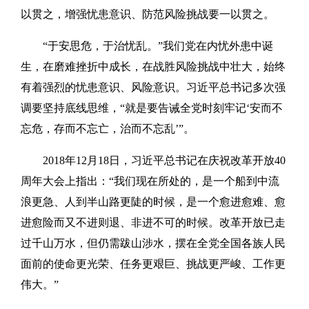
以贯之，增强忧患意识、防范风险挑战要一以贯之。
“于安思危，于治忧乱。”我们党在内忧外患中诞
生，在磨难挫折中成长，在战胜风险挑战中壮大，始终
有着强烈的忧患意识、风险意识。习近平总书记多次强
调要坚持底线思维，“就是要告诫全党时刻牢记‘安而不
忘危，存而不忘亡，治而不忘乱’”。
2018年12月18日，习近平总书记在庆祝改革开放40
周年大会上指出：“我们现在所处的，是一个船到中流
浪更急、人到半山路更陡的时候，是一个愈进愈难、愈
进愈险而又不进则退、非进不可的时候。改革开放已走
过千山万水，但仍需跋山涉水，摆在全党全国各族人民
面前的使命更光荣、任务更艰巨、挑战更严峻、工作更
伟大。”