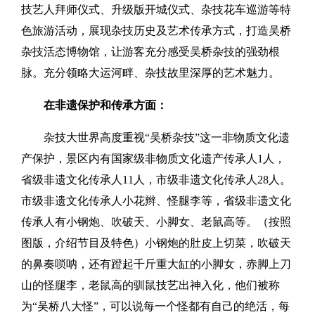
技艺人拜师仪式、升级版开城仪式、杂技花车巡游等特
色旅游活动，展现杂技历史及艺术传承方式，打造吴桥
杂技活态博物馆，让游客充分感受吴桥杂技的强劲根
脉。充分领略大运河畔、杂技故里深厚的艺术魅力。
在非遗保护和传承方面：
杂技大世界高度重视“吴桥杂技”这一非物质文化遗
产保护，景区内有国家级非物质文化遗产传承人1人，
省级非遗文化传承人11人，市级非遗文化传承人28人。
市级非遗文化传承人小花辫、怪腿李等，省级非遗文化
传承人有小钢炮、吹破天、小脚女、老鼠高等。（按照
图版，介绍节目及特色）小钢炮的肚皮上切菜，吹破天
的鼻奏唢呐，还有蹬起千斤重大缸的小脚女，赤脚上刀
山的怪腿李，老鼠高的驯鼠技艺出神入化，他们被称
为“吴桥八大怪”，可以说每一个怪都有自己的绝活，每