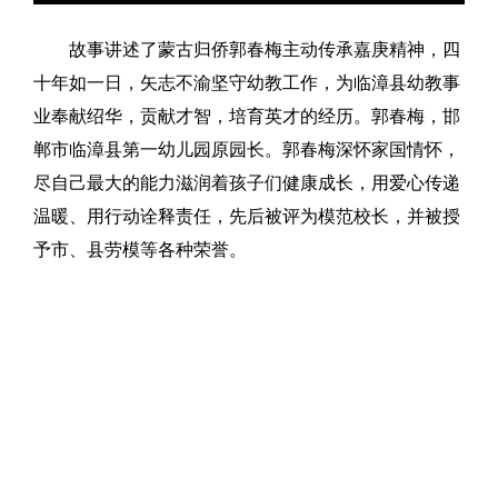
故事讲述了蒙古归侨郭春梅主动传承嘉庚精神，四
十年如一日，矢志不渝坚守幼教工作，为临漳县幼教事
业奉献绍华，贡献才智，培育英才的经历。郭春梅，邯
郸市临漳县第一幼儿园
原
园长。郭春梅深怀家国情怀，
尽自己最大的能力滋润着孩子们健康成长，用爱心传递
温暖、用行动诠释责任，先后被评为模范校长，并被授
予市、县劳模等各种荣誉。