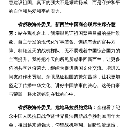
慧建设祖国。真正的强大不是耀武扬威，而是守护和平
的自信和热爱和平的实力。
省侨联海外委员、新西兰中国商会联席主席齐慧
芳：
站在观礼台上，我亲眼见证祖国繁荣昌盛的盛世景
象。自主研发的现代化军事装备、训练有素的官兵方
阵、翱翔蓝天的战机梯队，无不展现着中国综合国力的
全面提升。我将把今天的所见所感带回新西兰，让更多
侨胞共享这份荣光，继续为促进两国文化交流、增进民
间友好作出贡献。亲眼见证祖国的繁荣昌盛，让我更加
坚定了传播中华文化、讲好中国故事的决心。这份自豪
与荣耀，将永远铭刻在我的心中。
省侨联海外委员、危地马拉侨胞党琦：
全程看了纪
念中国人民抗日战争暨世界反法西斯战争胜利80周年大
会，祖国越来越强大，仰望战机翱翔、目睹铁流滚滚，