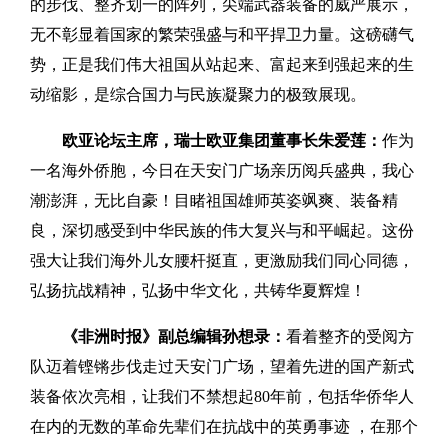
的步伐、整齐划一的阵列，尖端武器装备的威严展示，
无不彰显着国家的繁荣强盛与和平捍卫力量。这磅礴气
势，正是我们伟大祖国从站起来、富起来到强起来的生
动缩影，是综合国力与民族凝聚力的极致展现。
欧亚论坛主席，瑞士欧亚集团董事长朱爱莲：
作为
一名海外侨胞，今日在天安门广场亲历阅兵盛典，我心
潮澎湃，无比自豪！目睹祖国雄师英姿飒爽、装备精
良，深切感受到中华民族的伟大复兴与和平崛起。这份
强大让我们海外儿女腰杆挺直，更激励我们同心同德，
弘扬抗战精神，弘扬中华文化，共铸华夏辉煌！
《非洲时报》副总编辑孙想录：
看着整齐的受阅方
队迈着铿锵步伐走过天安门广场，望着先进的国产新式
装备依次亮相，让我们不禁想起80年前，包括华侨华人
在内的无数的革命先辈们在抗战中的英勇事迹 ，在那个