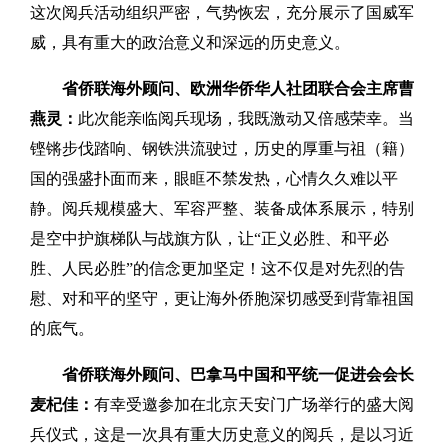
这次阅兵活动组织严密，气势恢宏，充分展示了国威军
威，具有重大的政治意义和深远的历史意义。
省侨联海外顾问、欧洲华侨华人社团联合会主席曹
燕灵：
此次能亲临阅兵现场，我既激动又倍感荣幸。当
铿锵步伐踏响、钢铁洪流驶过，历史的厚重与祖（籍）
国的强盛扑面而来，眼眶不禁发热，心情久久难以平
静。阅兵规模盛大、军容严整、装备成体系展示，特别
是空中护旗梯队与战旗方队，让“正义必胜、和平必
胜、人民必胜”的信念更加坚定！这不仅是对先烈的告
慰、对和平的坚守，更让海外侨胞深切感受到背靠祖国
的底气。
省侨联海外顾问、巴拿马中国和平统一促进会会长
麦杞佳：
有幸受邀参加在北京天安门广场举行的盛大阅
兵仪式，这是一次具有重大历史意义的阅兵，是以习近