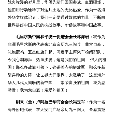
战火弥漫的岁月里，华侨先辈们回国参战、血洒疆场，
他们用行动诠释了对这片土地的无比热爱。作为一名海
外华文媒体记者，我们一定要通过媒体的力量，不断向
世界讲好中国人民的抗战故事、华侨故事和中国故事。
毛里求斯中国和平统一促进会会长林海岩：
我作为
非洲毛里求斯的代表来北京亲历九三阅兵，非常自豪，
礼炮轰鸣、五星红旗升起、习近平主席乘车检阅部队，
令我心潮澎湃、热血沸腾，这是我们的祖国！ 强大的祖
国！那么多战旗引领下，铿锵整齐的解放军，那么多新
型兵种的方阵，让世界大开眼界，太激动了！这是海外
华人几代人期盼的新中国——繁荣富强的祖国！我为您
骄傲！我为您自豪！亲爱的祖国！
刚果（金）卢阿拉巴华商会会长冯玉军：
作为一名
海外侨胞代表，在天安门广场亲历九三阅兵，备感震撼