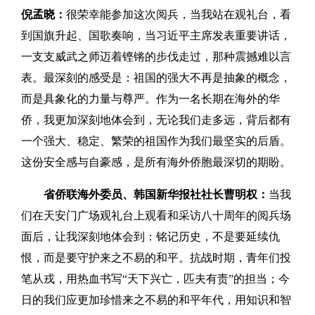
倪孟晓：
很荣幸能参加这次阅兵，当我站在观礼台，看
到国旗升起、国歌奏响，当习近平主席发表重要讲话，
一支支威武之师迈着铿锵的步伐走过，那种震撼难以言
表。最深刻的感受是：祖国的强大不再是抽象的概念，
而是具象化的力量与尊严。作为一名长期在海外的华
侨，我更加深刻地体会到，无论我们走多远，背后都有
一个强大、稳定、繁荣的祖国作为我们最坚实的后盾。
这份安全感与自豪感，是所有海外侨胞最深切的期盼。
省侨联海外委员、韩国新华报社社长曹明权：
当我
们在天安门广场观礼台上观看和采访八十周年的阅兵场
面后，让我深刻地体会到：铭记历史，不是要延续仇
恨，而是要守护来之不易的和平。抗战时期，青年们投
笔从戎，用热血书写“天下兴亡，匹夫有责”的担当；今
日的我们应更加珍惜来之不易的和平年代，用知识和智