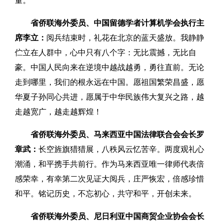
量。
省侨联海外委员、中国留德学者计算机学会执行主
席李立：
阅兵结束时，礼花在北京的蓝天盛放。我静静
伫立在人群中，心中只有八个字：无比震撼，无比自
豪。中国人民向来在逆境中越战越勇，勇往直前。无论
走到哪里，我们的根永远在中国。愿祖国繁荣昌盛，愿
华夏子孙同心共进，愿属于中华民族伟大复兴之路，越
走越宽广，越走越辉煌！
省侨联海外委员、马来西亚中国法律联合会会长罗
章武：
长空旌旗猎猎展，八秩风云忆苦辛。两度观礼心
潮涌，和平携手共前行。作为马来西亚唯一律师代表倍
感荣幸，有幸第二次见证大阅兵，庄严恢宏，倍感珍惜
和平。铭记历史，不忘初心，共守和平，开创未来。
省侨联海外委员、尼日利亚中国商贸企业协会会长