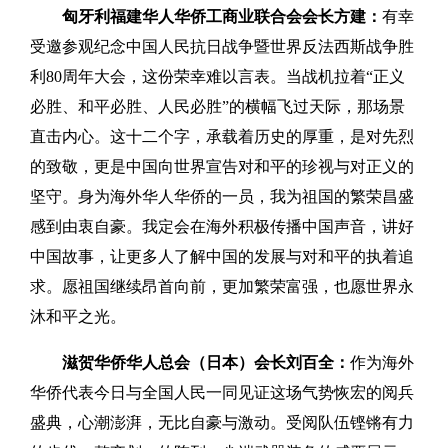
匈牙利福建华人华侨工商业联合会会长方建：
有幸
受邀参观纪念中国人民抗日战争暨世界反法西斯战争胜
利80周年大会，这份荣幸难以言表。当战机拉着“正义
必胜、和平必胜、人民必胜”的横幅飞过天际，那场景
直击内心。这十二个字，承载着历史的厚重，是对先烈
的致敬，更是中国向世界宣告对和平的珍视与对正义的
坚守。身为海外华人华侨的一员，我为祖国的繁荣昌盛
感到由衷自豪。我定会在海外积极传播中国声音，讲好
中国故事，让更多人了解中国的发展与对和平的执着追
求。愿祖国继续昂首向前，更加繁荣富强，也愿世界永
沐和平之光。
滋贺华侨华人总会（日本）会长刘百全：
作为海外
华侨代表今日与全国人民一同见证这场气势恢宏的阅兵
盛典，心潮澎湃，无比自豪与激动。受阅队伍铿锵有力