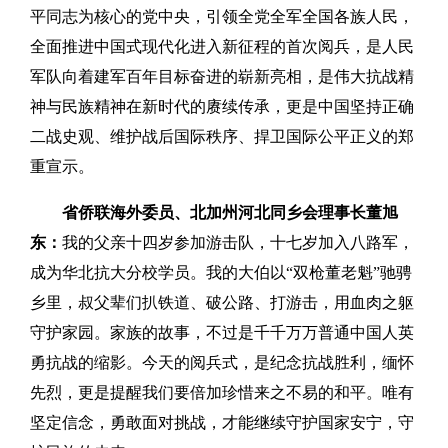
平同志为核心的党中央，引领全党全军全国各族人民，
全面推进中国式现代化进入新征程的首次阅兵，是人民
军队向着建军百年目标奋进的崭新亮相，是伟大抗战精
神与民族精神在新时代的赓续传承，更是中国坚持正确
二战史观、维护战后国际秩序、捍卫国际公平正义的郑
重宣示。
省侨联海外委员、北加州河北同乡会理事长董旭
东：
我的父亲十四岁参加游击队，十七岁加入八路军，
成为华北抗大分校学员。我的大伯以“双枪董老魁”驰骋
乡里，叔父辈们扒铁道、破公路、打游击，用血肉之躯
守护家园。家族的故事，不过是千千万万普通中国人英
勇抗战的缩影。今天的阅兵式，是纪念抗战胜利，缅怀
先烈，更是提醒我们要倍加珍惜来之不易的和平。唯有
坚定信念，勇敢面对挑战，才能继续守护国家安宁，守