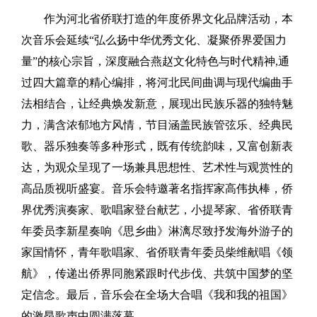
作为河北省侨联打造的年度侨界文化品牌活动，本
次音乐会延续“弘么扬中华优秀文化、凝聚侨界爱国力
量”的核心宗旨，深度融合燕赵文化特色与时代精神,通
过四大篇章的精心编排，将河北民间曲调与现代编曲手
法相结合，让经典焕发新意，展现出民族乐器的独特魅
力，满含浓郁地方风情，节目涵盖民族管弦乐、经典民
歌、器乐独奏等多种形式，既有传统韵味，又富创新表
达，为观众呈现了一场兼具思想性、艺术性与观赏性的
高品质视听盛宴。音乐会特邀著名指挥家高伟执棒，侨
界优秀演奏家、歌唱家登台献艺，小提琴家、省侨联青
年委员李新星奏响《思乡曲》淋漓尽致抒发海外游子的
家国情怀，青年歌唱家、省侨联青年委员柴维献唱《领
航》，传递出侨界同胞紧跟时代步伐、共筑中国梦的坚
定信念。最后，音乐会在全场大合唱《我和我的祖国》
的激昂歌声中圆满落幕。