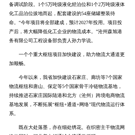
备调试阶段。1个5万吨级液化烃泊位和1个2万吨级液体
化工品泊位拔地而起，配套建设的54座储罐整装待
命。“今年项目将全部建成，预计2027年投用。项目投
产后，将大幅降低化工企业的物流成本。”沧州森旭港
务有限公司工程设备部负责人孙力学说。
一个个重大枢纽项目加快建设，助力物流大通道更
加顺畅。
今年以来，我省加快建设石家庄、廊坊等7个
国家
物流枢纽
和唐山、保定等5个国家骨干冷链物流基地，
持续推进
石家庄国际陆港
和北方（沧州）跨境电商物流
基地发展，不断拓展“枢纽+通道+网络”现代物流运行体
系。
既在大处落墨，亦在细处绣花。在织密主干物流网